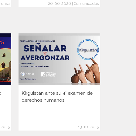
rensa
26-06-2026 | Comunicados
o
Kirguistán ante su 4° examen de
Guinea ante
derechos humanos
Consejo d
de la ONU
-2025
13-10-2025