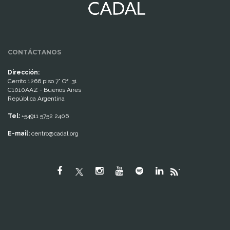
CONTÁCTANOS
Dirección:
Cerrito 1266 piso 7° Of. 31
C1010AAZ - Buenos Aires
República Argentina
Tel:
+54911 5752 2406
E-mail:
centro@cadal.org
"