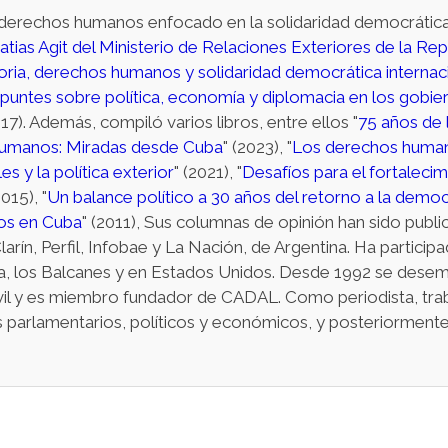
 derechos humanos enfocado en la solidaridad democrática 
tias Agit del Ministerio de Relaciones Exteriores de la Re
ia, derechos humanos y solidaridad democrática internac
puntes sobre política, economía y diplomacia en los gobie
017). Además, compiló varios libros, entre ellos "
75 años de 
umanos: Miradas desde Cuba
" (2023), "
Los derechos humano
es y la política exterior
" (2021), "
Desafíos para el fortaleci
2015), "
Un balance político a 30 años del retorno a la democ
os en Cuba
" (2011), Sus columnas de opinión han sido publ
arín, Perfil, Infobae y La Nación, de Argentina. Ha partici
ropa, los Balcanes y en Estados Unidos. Desde 1992 se des
il y es miembro fundador de CADAL. Como periodista, trab
 parlamentarios, políticos y económicos, y posteriormente