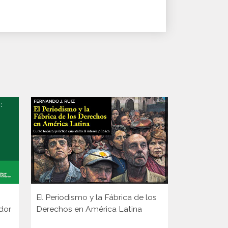
El Periodismo y la Fábrica de los
Mejor no me
ador
Derechos en América Latina
transición 