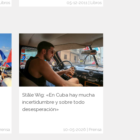
Libros
05-12-2011 | Libros
Ståle Wig: «En Cuba hay mucha
Es noruego,
incertidumbre y sobre todo
en Cuba y n
desesperación»
un pueblo 
crisis: «Sal
rensa
10-05-2026 | Prensa