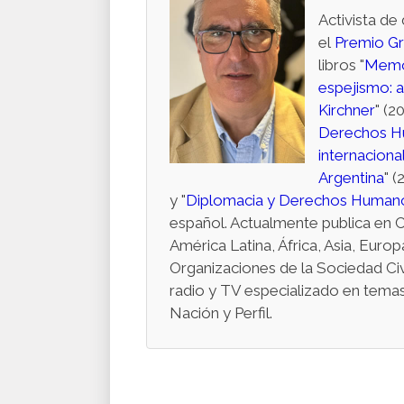
Activista de
el
Premio Gra
libros "
Memor
espejismo: a
Kirchner
" (2
Derechos H
internacional
Argentina
" (
y "
Diplomacia y Derechos Human
español. Actualmente publica en Cl
América Latina, África, Asia, Eu
Organizaciones de la Sociedad Civ
radio y TV especializado en temas
Nación y Perfil.