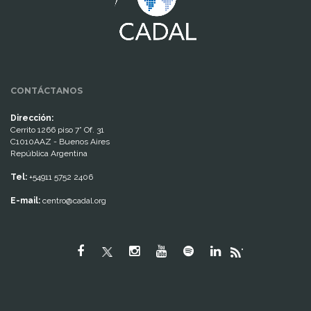
CONTÁCTANOS
Dirección:
Cerrito 1266 piso 7° Of. 31
C1010AAZ - Buenos Aires
República Argentina
Tel:
+54911 5752 2406
E-mail:
centro@cadal.org
"