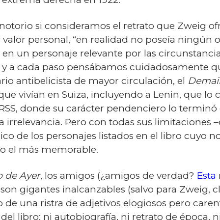
notorio si consideramos el retrato que Zweig of
valor personal, “en realidad no poseía ningún otr
 en un personaje relevante por las circunstancias
y a cada paso pensábamos cuidadosamente qué
rio antibelicista de mayor circulación, el
Demai
ue vivían en Suiza, incluyendo a Lenin, que lo 
 la URSS, donde su carácter pendenciero lo termi
a irrelevancia. Pero con todas sus limitacione
nico de los personajes listados en el libro cuyo
so el más memorable.
 de Ayer
, los amigos (¿amigos de verdad?
Esta
on gigantes inal­can­za­bles (salvo para Zweig,
 una ristra de adjetivos elogiosos pero caren
del libro: ni autobiografía, ni retrato de época, n