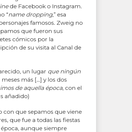
ine
de Facebook o Instagram.
o “
name dropping
,” esa
/o personajes famosos. Zweig no
 sepamos que fueron sus
betes cómicos por la
ción de su visita al Canal de
recido, un lugar
que ningún
 meses más [...] y los dos
ltimos de aquella época
, con el
sis añadido)
­do con que sepamos que viene
, que fue a todas las fiestas
su época, aunque siempre