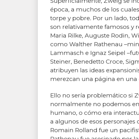
Superficialmente, Zweig se inc
época, a muchos de los cuales
torpe y pobre. Por un lado, t
son re­la­ti­va­men­te famosos
Maria Rilke, Auguste Rodin, Wi
como Walther Rathenau –minis
Lammasch e Ignaz Seipel –futur
Steiner, Benedetto Croce, Si
atribuyen las ideas expansion
merezcan una página en una 
Ello no sería problemático si 
normalmente no podemos encon
humano, o cómo era interactua
a algunos de esos personajes 
Romain Rolland fue un pacifist
Rathenau fue asesinado por la