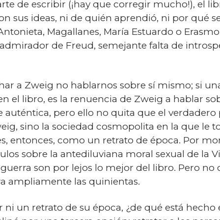
rte de escribir (¡hay que corregir mucho!), el l
 sus ideas, ni de quién aprendió, ni por qué se
ntonieta, Magallanes, María Es­tuar­do o Erasmo
mirador de Freud, semejante falta de introspe
har a Zweig no hablarnos sobre sí mismo; si una
en el libro, es la renuencia de Zweig a hablar 
 auténtica, pero ello no quita que el verdadero p
weig, sino la sociedad cosmopolita en la que le 
s, entonces, como un retrato de época. Por mo
apítulos sobre la antediluviana moral sexual de la
sguerra son por lejos lo mejor del libro. Pero 
a ampliamente las quinientas.
tor ni un retrato de su época, ¿de qué está hech