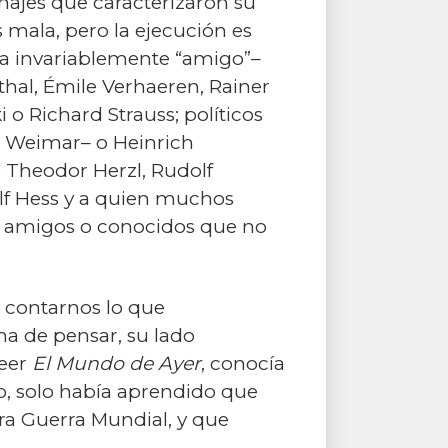
onajes que caracterizaron su
 mala, pero la ejecución es
ara invariablemente “amigo”–
thal, Émile Verhaeren, Rainer
o Richard Strauss; políticos
e Weimar– o Heinrich
o Theodor Herzl, Rudolf
lf Hess y a quien muchos
do amigos o conocidos que no
a contarnos lo que
a de pensar, su lado
leer
El Mundo de Ayer
, conocía
o, solo había aprendido que
era Guerra Mundial, y que