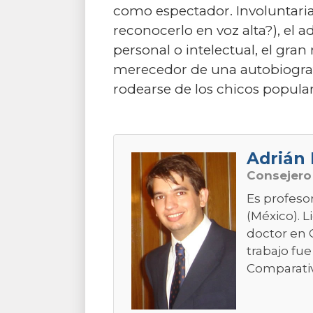
como espectador. Involuntariam
reconocerlo en voz alta?), el
personal o intelectual, el gr
merecedor de una autobiografí
rodearse de los chicos popular
Adrián 
Consejer
Es profeso
(México). L
doctor en C
trabajo fue
Comparative