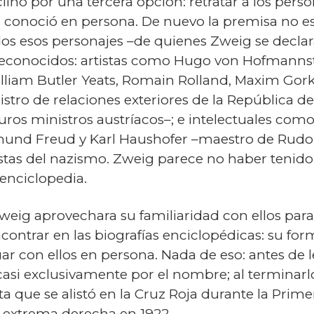
linó por una tercera opción: retratar a los pers
 conoció en persona. De nuevo la premisa no es
odos esos personajes –de quienes Zweig se decl
 y reconocidos: artistas como Hugo von Hofmanns
lliam Butler Yeats, Romain Rolland, Maxim Gorki 
tro de relaciones exteriores de la República d
os mi­nis­tros austríacos–; e intelectuales com
gmund Freud y Karl Haushofer –maestro de Rudo
istas del nazismo. Zweig parece no haber teni
enciclopedia.
Zweig aprovechara su familiaridad con ellos par
trar en las biografías enciclopédicas: su form
r con ellos en persona. Nada de eso: antes de 
casi exclusivamente por el nombre; al terminarl
a que se alistó en la Cruz Roja durante la Prim
 extrema derecha en 1922.