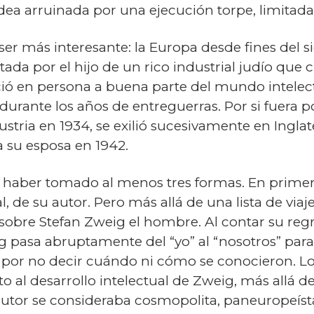
ea arruinada por una ejecución torpe, limitada,
ser más interesante: la Europa desde fines del s
da por el hijo de un rico industrial judío que cr
ó en persona a buena parte del mundo intelectua
urante los años de entreguerras. Por si fuera p
ustria en 1934, se exilió sucesivamente en Inglat
a su esposa en 1942.
 haber tomado al menos tres formas. En primer 
al, de su autor. Pero más allá de una lista de via
 sobre Stefan Zweig el hombre. Al contar su reg
 pasa abruptamente del “yo” al “nosotros” para 
por no decir cuándo ni cómo se conocieron. Lo
 al desarrollo intelectual de Zweig, más allá d
autor se consideraba cosmopolita, paneuropeísta