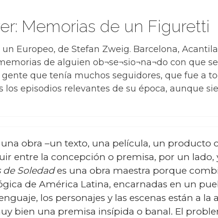
er: Memorias de un Figuretti
un Europeo, de Stefan Zweig. Barcelona, Acantila
s memorias de alguien ob¬se¬sio¬na¬do con que s
n gente que tenía muchos seguidores, que fue a tod
 los episodios relevantes de su época, aunque s
 una obra –un texto, una película, un producto
ir entre la concepción o premisa, por un lado, 
 de Soledad
es una obra maestra porque combin
ógica de América Latina, encarnadas en un pue
lenguaje, los personajes y las escenas están a la a
n muy bien una premisa insípida o banal. El prob