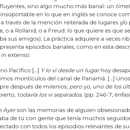
fluyentes, sino algo mucho más banal: un
timel
insoportable en lo que en inglés se conoce com
a través de la mención rei­te­ra­da de lugares y
, o a Rolland, o a Freud: lo que quiere es que
ba sus amigos). La práctica adquiere a veces ri
resenta episodios banales, como en esta descrip
in extenso:
o Pacífico [...]
Y lo vi desde un lugar
hoy desapa
ltimos montículos del canal de Panamá. [...] Unos
mpre después de milenios;
pero yo, uno de los ú
pierto,
todavía los vi separados
. (pp. 246-7; énfa
e Ayer
son las memorias de alguien ob­se­sio­na
taba de tú con gente que tenía muchos seguidores
ectado con todos los episodios relevantes de 