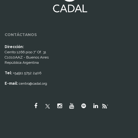
CONTÁCTANOS
Dirección:
Cerrito 1266 piso 7° Of. 31
C1010AAZ - Buenos Aires
República Argentina
Tel:
+54911 5752 2406
E-mail:
centro@cadal.org
"