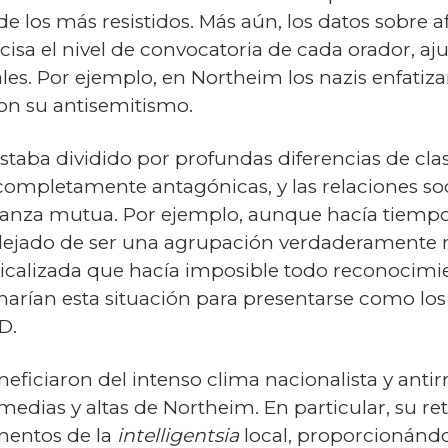
e los más resistidos. Más aún, los datos sobre a
sa el nivel de convocatoria de cada orador, ajus
les. Por ejemplo, en Northeim los nazis enfatiz
ron su antisemitismo.
aba dividido por profundas diferencias de clase:
completamente antagónicas, y las relaciones so
ianza mutua. Por ejemplo, aunque hacía tiempo
dejado de ser una agrupación verdaderamente r
icalizada que hacía imposible todo reconocim
harían esta situación para presentarse como los
D.
eneficiaron del intenso clima nacionalista y ant
edias y altas de Northeim. En particular, su ret
ementos de la
intelligentsia
local, proporcionánd