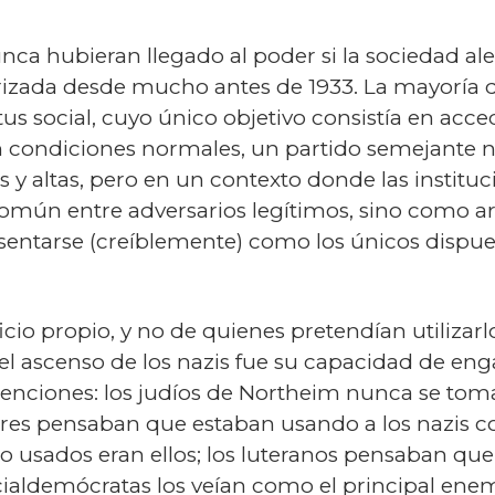
unca hubieran llegado al poder si la sociedad a
izada desde mucho antes de 1933. La mayoría de
atus social, cuyo único objetivo consistía en acc
n condiciones normales, un partido semejante 
s y altas, pero en un contexto donde las instituc
omún entre adversarios legítimos, sino como arm
sentarse (creíblemente) como los únicos dispues
cio propio, y no de quienes pretendían utilizarlo
 el ascenso de los nazis fue su capacidad de e
tenciones: los judíos de Northeim nunca se tom
res pensaban que estaban usando a los nazis co
o usados eran ellos; los luteranos pensaban que
ocialdemócratas los veían como el principal en