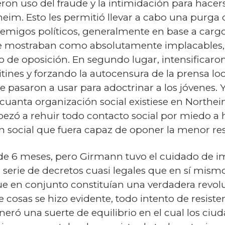
eron uso del fraude y la intimidación para hacers
heim. Esto les permitió llevar a cabo una purga d
nemigos políticos, generalmente en base a cargo
e mostraban como absolutamente implacables, 
nto de oposición. En segundo lugar, intensificar
nes y forzando la autocensura de la prensa loca
ue pasaron a usar para adoctrinar a los jóvenes.
r” cuanta organización social existiese en Northe
pezó a rehuir todo contacto social por miedo a 
social que fuera capaz de oponer la menor res
 de 6 meses, pero Girmann tuvo el cuidado de 
a serie de decretos cuasi legales que en sí mi
que en conjunto constituían una verdadera revol
 cosas se hizo evidente, todo intento de resist
eneró una suerte de equilibrio en el cual los ciu