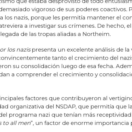
azismo que estaba desprovisto de todo entusias
 demasiado vigoroso de sus poderes coactivos. P
a los nazis, porque les permitía mantener el co
 atreviera a investigar sus crímenes. De hecho, 
llegada de las tropas aliadas a Northeim.
or los nazis
presenta un excelente análisis de l
convincentemente tanto el crecimiento del nazis
eron su consolidación luego de esa fecha. Adem
dan a comprender el crecimiento y consolidaci
incipales factores que contribuyeron al vertigi
idad organizativa del NSDAP, que permitía que l
 del programa nazi que tenían más receptividad
s to all men
”, un factor de enorme importancia 