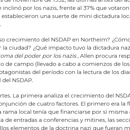
 inclinó por los nazis, frente al 37% que votaron
 establecieron una suerte de mini dictadura lo
.
oso crecimiento del NSDAP en Northeim? ¿Cómo se
 la ciudad? ¿Qué impacto tuvo la dictadura nazi
toma del poder por los nazis
, Allen procura res
jo de campo (llevado a cabo a comienzos de lo
otagonistas del período con la lectura de los diar
l del NSDAP.
artes. La primera analiza el crecimiento del NSDA
onjunción de cuatro factores. El primero era la f
rama local tenía que financiarse por sí misma 
nta de entradas a conferencias y mitines, las secc
los elementos de la doctrina nazi que fueran má