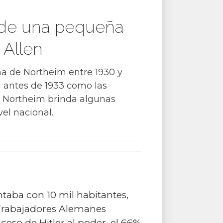
a de una pequeña
 Allen
ana de Northeim entre 1930 y
l antes de 1933 como las
e Northeim brinda algunas
el nacional.
ntaba con 10 mil habitantes,
s Trabajadores Alemanes
ceso de Hitler al poder, el 66%