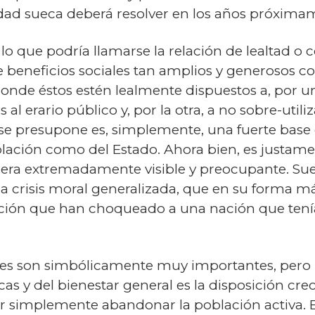
dad sueca deberá resolver en los años próxima
a lo que podría llamarse la relación de lealtad o
e beneficios sociales tan amplios y generosos
nde éstos estén lealmente dispuestos a, por un
 al erario público y, por la otra, a no sobre-util
 se presupone es, simplemente, una fuerte base 
oblación como del Estado. Ahora bien, es justame
ra extremadamente visible y preocupante. Suec
 crisis moral generalizada, que en su forma má
pción que han choqueado a una nación que tenía
res son simbólicamente muy importantes, pero l
as y del bienestar general es la disposición cre
r simplemente abandonar la población activa. En