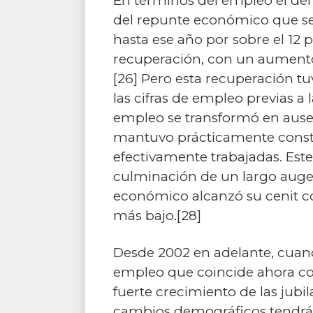
En términos del empleo el de
del repunte económico que se i
hasta ese año por sobre el 12 p
recuperación, con un aumento
[26] Pero esta recuperación tu
las cifras de empleo previas a 
empleo se transformó en ausen
mantuvo prácticamente constan
efectivamente trabajadas. Est
culminación de un largo auge 
económico alcanzó su cenit co
más bajo.[28]
Desde 2002 en adelante, cuand
empleo que coincide ahora c
fuerte crecimiento de las jubi
cambios demográficos tendrán 