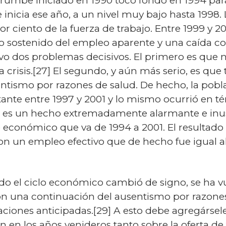
rrumbe iniciado en 1990 tocó fondo en 1994 par
nicia ese año, a un nivel muy bajo hasta 1998. 
or ciento de la fuerza de trabajo. Entre 1999 y 
 sostenido del empleo aparente y una caída c
vo dos problemas decisivos. El primero es que ni
la crisis.[27] El segundo, y aún más serio, es qu
tismo por razones de salud. De hecho, la pobla
te entre 1997 y 2001 y lo mismo ocurrió en té
e es un hecho extremadamente alarmante e inus
económico que va de 1994 a 2001. El resultado d
n un empleo efectivo que de hecho fue igual al
o el ciclo económico cambió de signo, se ha vu
on una continuación del ausentismo por razon
laciones anticipadas.[29] A esto debe agregárse
en los años venideros tanto sobre la oferta de