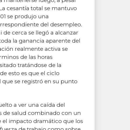
a mantenerse luego, a pesar
La cesantía total se mantuvo
2001 se produjo una
orrespondiente del desempleo.
 de cerca se llegó a alcanzar
e toda la ganancia aparente del
ción realmente activa se
rminos de las horas
itado tratándose de la
e esto es que el ciclo
 que se registró en su punto
elto a ver una caída del
es de salud combinado con un
le el impacto dramático que los
 fuerza de trabajo como sobre