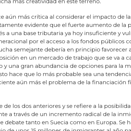
ucha más creatividad en este terreno.
e aún más crítica al considerar el impacto de l
amente evidente que el fuerte aumento de la po
 a una base tributaria ya hoy insuficiente y vuln
racional por el acceso a los fondos públicos co
lucha semejante debería en principio favorecer a
 posición en un mercado de trabajo que se va a c
ajo y una gran abundancia de opciones para la 
Esto hace que lo más probable sea una tendencia
iente aún más el problema de la financiación fis
e de los dos anteriores y se refiere a la posibili
nte a través de un incremento radical de la inmi
 debate tanto en Suecia como en Europa. Se h
jo de unos 15 millones de inmigrantes al año par