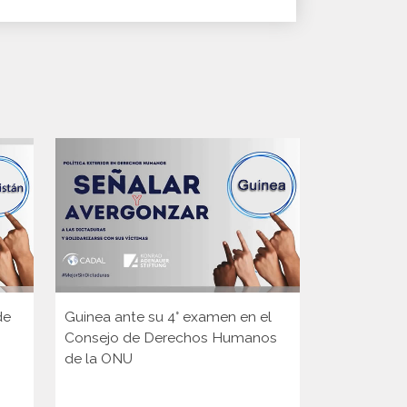
de
Guinea ante su 4° examen en el
Gabriel Sal
Consejo de Derechos Humanos
Jiří Kozák, 
de la ONU
República 