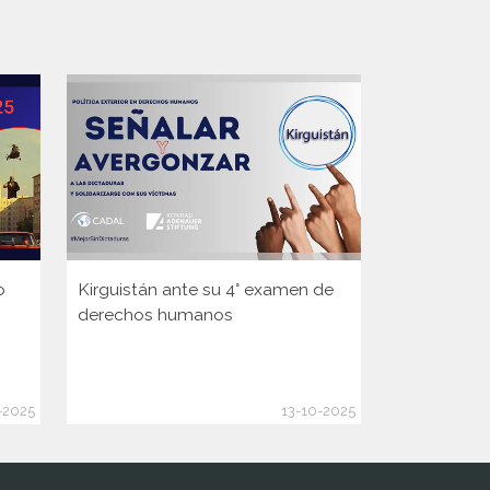
o
Kirguistán ante su 4° examen de
Guinea ante
derechos humanos
Consejo d
de la ONU
-2025
13-10-2025