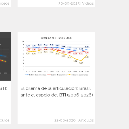
Videos
30-09-2025 | Videos
BTI:
El dilema de la articulación: Brasil
Elecciones 
n
ante el espejo del BTI (2006-2026)
Rusia y la 
cambio de
ículos
22-06-2026 | Artículos