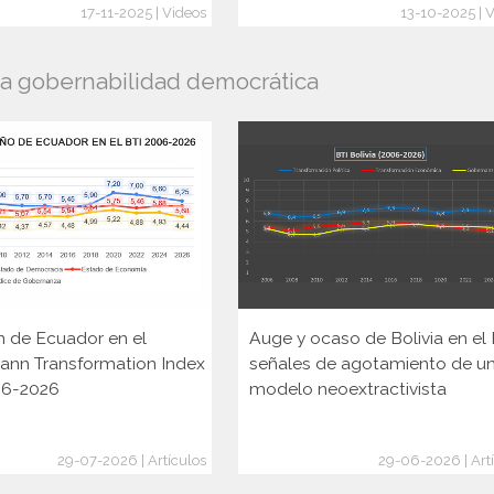
17-11-2025 | Videos
13-10-2025 | 
la gobernabilidad democrática
n de Ecuador en el
Auge y ocaso de Bolivia en el 
ann Transformation Index
señales de agotamiento de u
006-2026
modelo neoextractivista
29-07-2026 | Artículos
29-06-2026 | Art