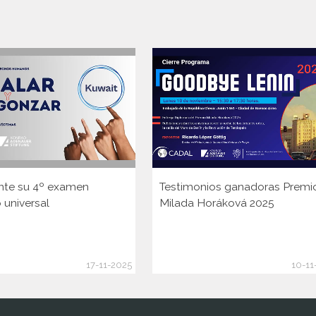
nte su 4º examen
Testimonios ganadoras Premi
 universal
Milada Horáková 2025
17-11-2025
10-11