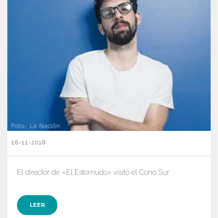
16-11-2018
El director de «El Estornudo» visitó el Cono Sur
LEER