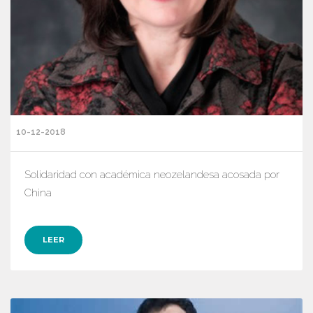
10-12-2018
Solidaridad con académica neozelandesa acosada por
China
LEER