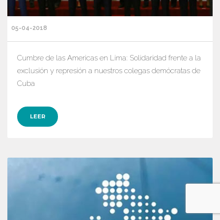
05-04-2018
Cumbre de las Americas en Lima: Solidaridad frente a la
exclusión y represión a nuestros colegas demócratas de
Cuba
LEER