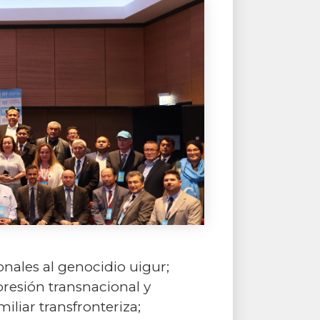
nales al genocidio uigur;
presión transnacional y
iliar transfronteriza;