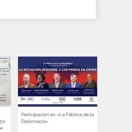
Participación en «La Fábrica de la
La ONU exi
150
Diplomacia»
de Anaclet
ge