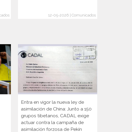
cados
12-05-2026 | Comunicados
Entra en vigor la nueva ley de
El estancam
asimilación de China: Junto a 150
BTI
grupos tibetanos, CADAL exige
actuar contra la campaña de
asimilación forzosa de Pekín