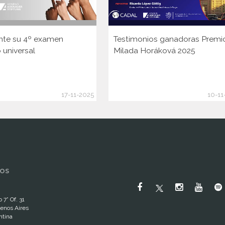
nte su 4º examen
Testimonios ganadoras Premi
 universal
Milada Horáková 2025
17-11-2025
10-11
OS
 7° Of. 31
enos Aires
ntina