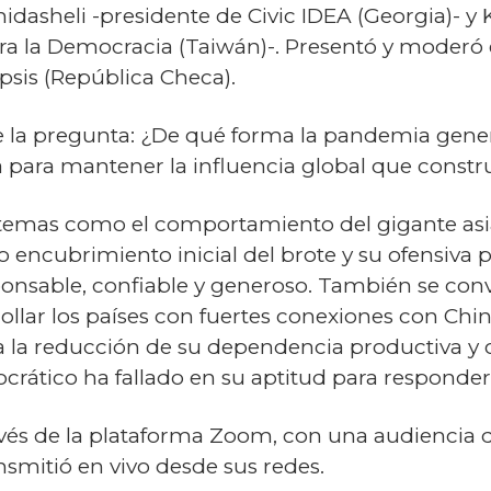
idasheli -presidente de Civic IDEA (Georgia)- y
a la Democracia (Taiwán)-. Presentó y moderó e
psis (República Checa).
e la pregunta: ¿De qué forma la pandemia genera
a para mantener la influencia global que constr
 temas como el comportamiento del gigante asiát
o encubrimiento inicial del brote y su ofensiva
nsable, confiable y generoso. También se conv
llar los países con fuertes conexiones con China
 a la reducción de su dependencia productiva y 
ático ha fallado en su aptitud para responder y
avés de la plataforma Zoom, con una audiencia d
nsmitió en vivo desde sus redes.