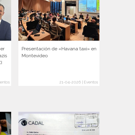
er
Presentación de «Havana taxi» en
Presentaci
azis
Montevideo
XI
entos
21-04-2026 | Eventos