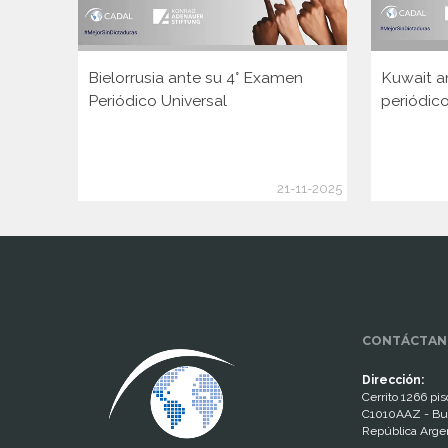
Bielorrusia ante su 4° Examen
Kuwait a
Periódico Universal
periódico
21-11-2025
www.cumcontrol.net
CONTÁCTAN
Dirección:
Cerrito 1266 piso
C1010AAZ - Bu
República Arge