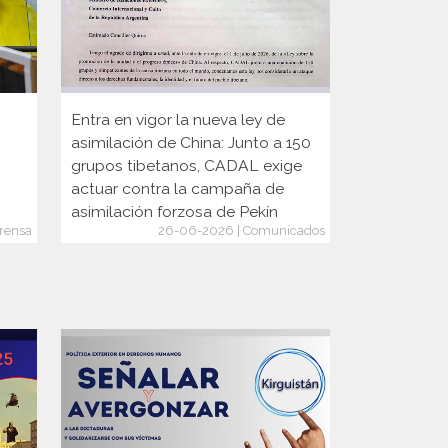
Entra en vigor la nueva ley de
Participaci
asimilación de China: Junto a 150
Internacion
grupos tibetanos, CADAL exige
actuar contra la campaña de
asimilación forzosa de Pekín
rensa
26-06-2026 | Comunicados