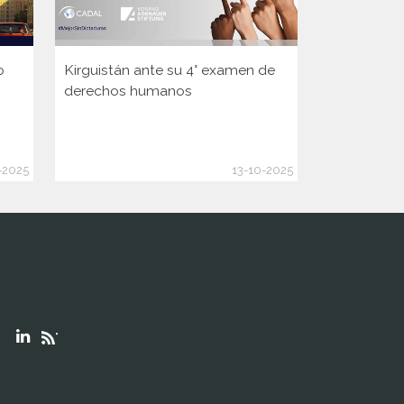
o
Kirguistán ante su 4° examen de
Guinea ante
derechos humanos
Consejo d
de la ONU
-2025
13-10-2025
"