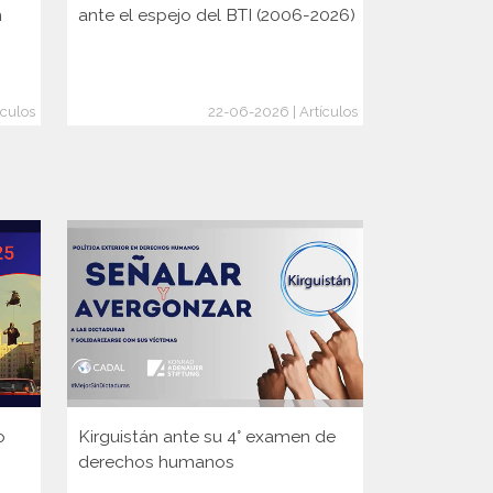
n
ante el espejo del BTI (2006-2026)
Rusia y la 
cambio de
ículos
22-06-2026 | Artículos
o
Kirguistán ante su 4° examen de
Guinea ante
derechos humanos
Consejo d
de la ONU