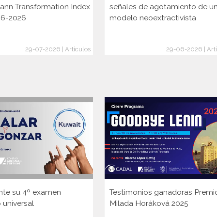
ann Transformation Index
señales de agotamiento de u
006-2026
modelo neoextractivista
29-07-2026 | Artículos
29-06-2026 | Art
nte su 4º examen
Testimonios ganadoras Premi
 universal
Milada Horáková 2025