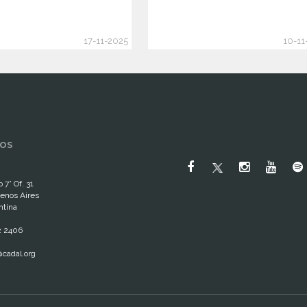
17-11-2025
10-11
OS
 7° Of. 31
enos Aires
ntina
2 2406
cadal.org