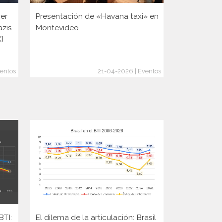
er
Presentación de «Havana taxi» en
Presentaci
azis
Montevideo
XI
entos
21-04-2026 | Eventos
BTI:
El dilema de la articulación: Brasil
Elecciones 