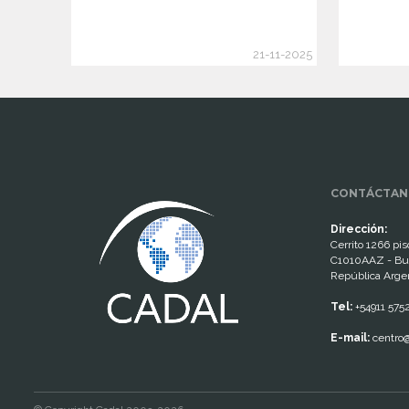
21-11-2025
www.cumcontrol.net
CONTÁCTAN
Dirección:
Cerrito 1266 piso
C1010AAZ - Bu
República Arge
Tel:
+54911 575
E-mail:
centro@