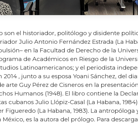
o son el historiador, politólogo y disidente pol
toriador Julio Antonio Fernández Estrada (La Hab
xpulsión– en la Facultad de Derecho de la Unive
rograma de Académicos en Riesgo de la Univers
studios Latinoamericanos; y el periodista indep
2014 , junto a su esposa Yoani Sánchez, del diari
 de arte Guy Pérez de Cisneros en la presentació
chos Humanos (1948). El libro contiene la Decla
tistas cubanos Julio Llópiz-Casal (La Habana, 198
er Figueredo (La Habana, 1983). La antropóloga 
éxico, es la autora del prólogo. Para descargar