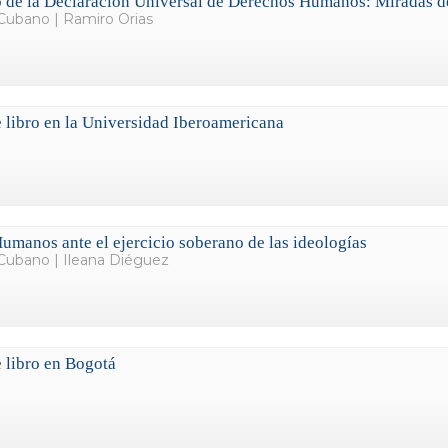
o de la Declaración Universal de Derechos Humanos: Miradas 
Cubano | Ramiro Orias
 libro en la Universidad Iberoamericana
manos ante el ejercicio soberano de las ideologías
Cubano | Ileana Diéguez
 libro en Bogotá