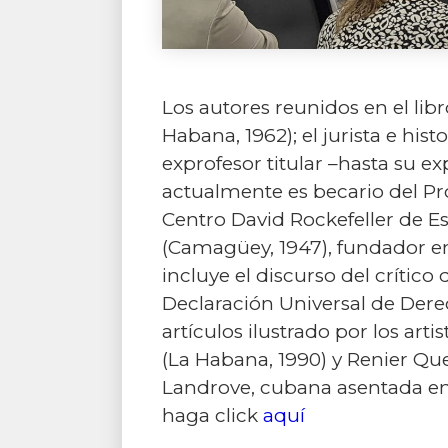
Los autores reunidos en el libr
Habana, 1962); el jurista e his
exprofesor titular –hasta su e
actualmente es becario del P
Centro David Rockefeller de E
(Camagüey, 1947), fundador en 
incluye el discurso del crítico
Declaración Universal de Dere
artículos ilustrado por los ar
(La Habana, 1990) y Renier Qu
Landrove, cubana asentada en M
haga click
aquí