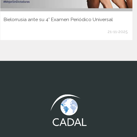
Bielorrusia ante su 4° Examen Periódico Universal
21-11-2025
www.cumcontrol.net