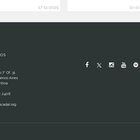
17-11-2025
10-11
OS
 7° Of. 31
enos Aires
ntina
2 2406
cadal.org