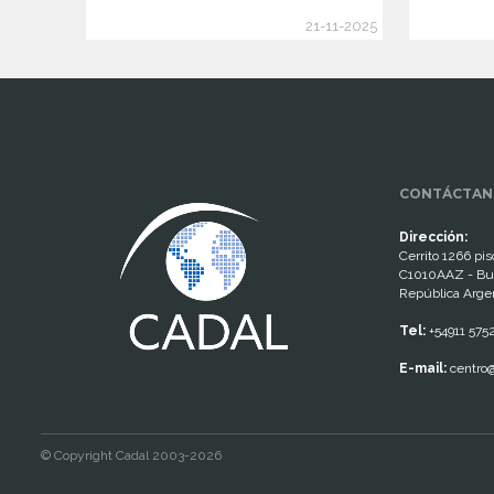
21-11-2025
www.cumcontrol.net
CONTÁCTAN
Dirección:
Cerrito 1266 piso
C1010AAZ - Bu
República Arge
Tel:
+54911 575
E-mail:
centro@
© Copyright Cadal 2003-2026