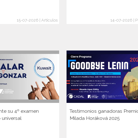
15-07-2026 | Artículos
14-07-2026 | P
nte su 4º examen
Testimonios ganadoras Premi
 universal
Milada Horáková 2025