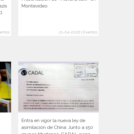
azis
Montevideo
XI
entos
21-04-2026 | Eventos
Entra en vigor la nueva ley de
Participaci
asimilación de China: Junto a 150
Internacion