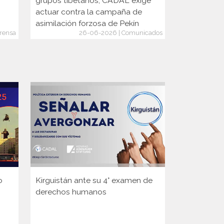
grupos tibetanos, CADAL exige
actuar contra la campaña de
asimilación forzosa de Pekín
rensa
26-06-2026 | Comunicados
o
Kirguistán ante su 4° examen de
Guinea ante
derechos humanos
Consejo d
de la ONU