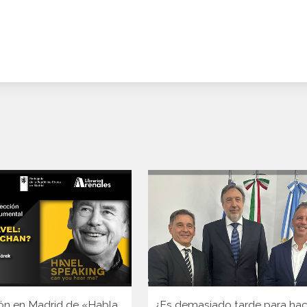
ón en Madrid de «Habla
¿Es demasiado tarde para hac