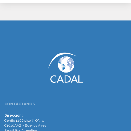
www.cumcontrol.net
CONTÁCTANOS
Dirección:
Cerrito 1266 piso 7° Of. 31
C1010AAZ - Buenos Aires
República Argentina