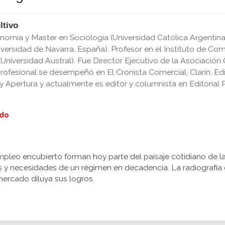
ltivo
nomía y Master en Sociología (Universidad Católica Argentin
ersidad de Navarra, España). Profesor en el Instituto de Com
niversidad Austral). Fue Director Ejecutivo de la Asociación
ofesional se desempeñó en El Cronista Comercial, Clarín, Edito
y Apertura y actualmente es editor y columnista en Editorial Pe
edo
pleo encubierto forman hoy parte del paisaje cotidiano de la
res y necesidades de un régimen en decadencia. La radiografí
ercado diluya sus logros.