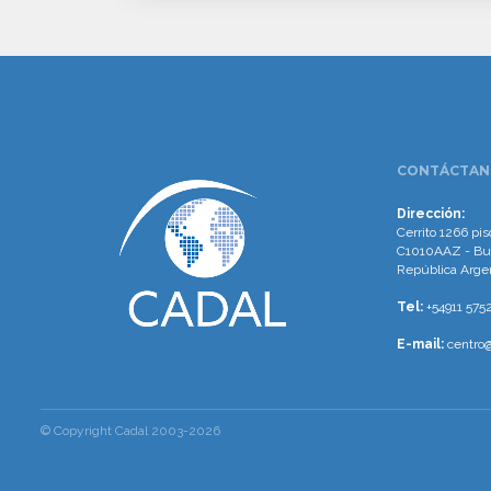
www.cumcontrol.net
CONTÁCTAN
Dirección:
Cerrito 1266 piso
C1010AAZ - Bu
República Arge
Tel:
+54911 575
E-mail:
centro@
© Copyright Cadal 2003-2026