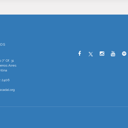
OS
 7° Of. 31
enos Aires
ntina
2 2406
cadal.org