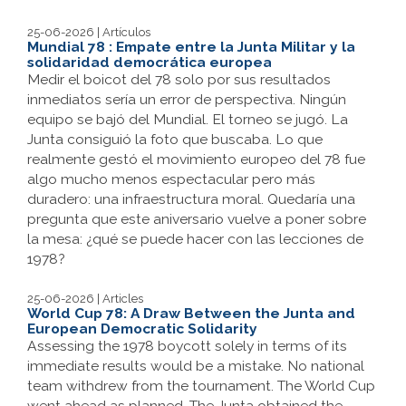
25-06-2026 | Artículos
Mundial 78 : Empate entre la Junta Militar y la
solidaridad democrática europea
Medir el boicot del 78 solo por sus resultados
inmediatos sería un error de perspectiva. Ningún
equipo se bajó del Mundial. El torneo se jugó. La
Junta consiguió la foto que buscaba. Lo que
realmente gestó el movimiento europeo del 78 fue
algo mucho menos espectacular pero más
duradero: una infraestructura moral. Quedaría una
pregunta que este aniversario vuelve a poner sobre
la mesa: ¿qué se puede hacer con las lecciones de
1978?
25-06-2026 | Articles
World Cup 78: A Draw Between the Junta and
European Democratic Solidarity
Assessing the 1978 boycott solely in terms of its
immediate results would be a mistake. No national
team withdrew from the tournament. The World Cup
went ahead as planned. The Junta obtained the