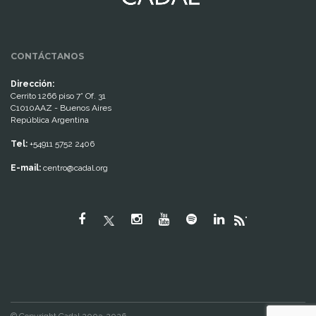
CONTÁCTANOS
Dirección:
Cerrito 1266 piso 7° Of. 31
C1010AAZ - Buenos Aires
República Argentina
Tel:
+54911 5752 2406
E-mail:
centro@cadal.org
"