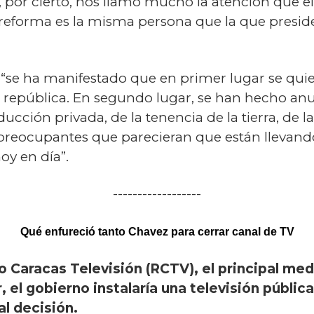
, por cierto, nos llamó mucho la atención que e
a reforma es la misma persona que la que presi
“se ha manifestado que en primer lugar se quier
la república. En segundo lugar, se han hecho an
ducción privada, de la tenencia de la tierra, de l
preocupantes que parecieran que están llevand
oy en día”.
------------------
Qué enfureció tanto Chavez para cerrar canal de TV
 Caracas Televisión (RCTV), el principal med
ar, el gobierno instalaría una televisión públi
l decisión.