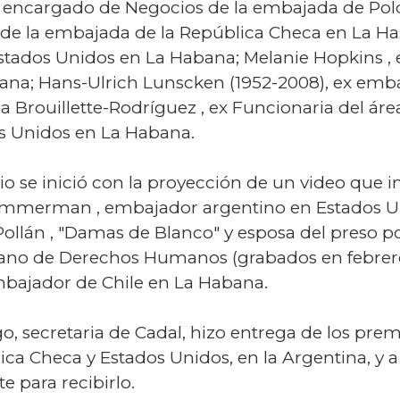
x encargado de Negocios de la embajada de Polo
 de la embajada de la República Checa en La Hab
Estados Unidos en La Habana; Melanie Hopkins , 
na; Hans-Ulrich Lunscken (1952-2008), ex emba
 Brouillette-Rodríguez , ex Funcionaria del á
os Unidos en La Habana.
o se inició con la proyección de un video que in
Timmerman , embajador argentino en Estados Un
ollán , "Damas de Blanco" y esposa del preso po
bano de Derechos Humanos (grabados en febrero
embajador de Chile en La Habana.
o, secretaria de Cadal, hizo entrega de los premi
ca Checa y Estados Unidos, en la Argentina, y a
 para recibirlo.