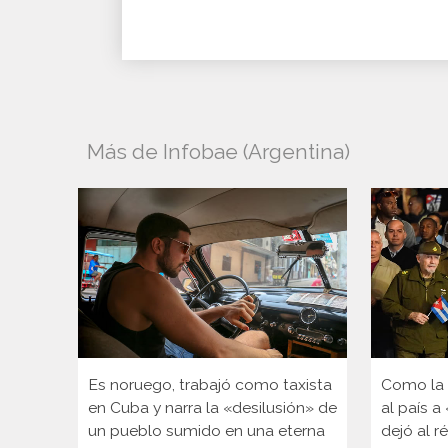
Más de Infobae (Argentina)
Es noruego, trabajó como taxista
Como la é
en Cuba y narra la «desilusión» de
al país a
un pueblo sumido en una eterna
dejó al r