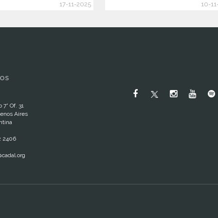
17-11-2025
10-11
OS
 7° Of. 31
enos Aires
ntina
2 2406
cadal.org