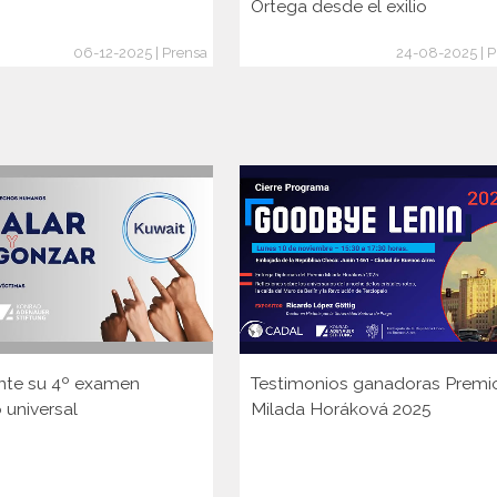
Ortega desde el exilio
06-12-2025 | Prensa
24-08-2025 | P
nte su 4º examen
Testimonios ganadoras Premi
 universal
Milada Horáková 2025