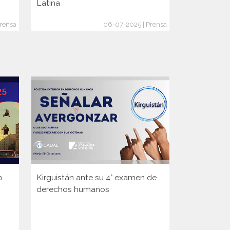
Latina
lucha
rensa
06-07-2025 | Prensa
o
Kirguistán ante su 4° examen de
Guinea ante
derechos humanos
Consejo d
de la ONU