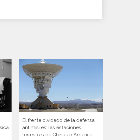
El frente olvidado de la defensa
A 75 años d
sica
antimisiles: las estaciones
Milada Hor
terrestres de China en América
película qu