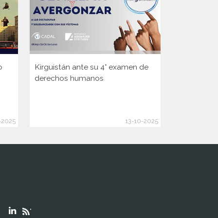
o
Kirguistán ante su 4° examen de
Guinea ante
derechos humanos
Consejo d
de la ONU
-2025
13-10-2025
"