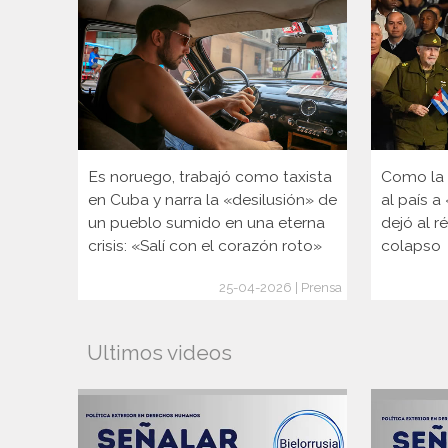
Es noruego, trabajó como taxista
Como la é
en Cuba y narra la «desilusión» de
al país a
un pueblo sumido en una eterna
dejó al r
crisis: «Salí con el corazón roto»
colapso
25-04-2026 | Prensa
Ultimos videos