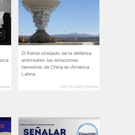
El frente olvidado de la defensa
A 75 años d
sica
antimisiles: las estaciones
Milada Hor
terrestres de China en América
película qu
Latina
lucha
rensa
06-07-2025 | Prensa