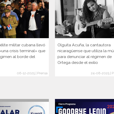
lite militar cubana llevó
Olguita Acuña, la cantautora
 «una crisis terminal» que
nicaragüense que utiliza la mú
égimen al borde del
para denunciar al régimen de
Ortega desde el exilio
06-12-2025 | Prensa
24-08-2025 | P