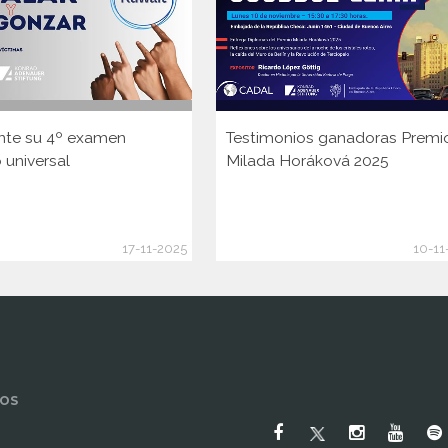
nte su 4º examen
Testimonios ganadoras Premi
 universal
Milada Horáková 2025
17-11-2025
10-11
OS