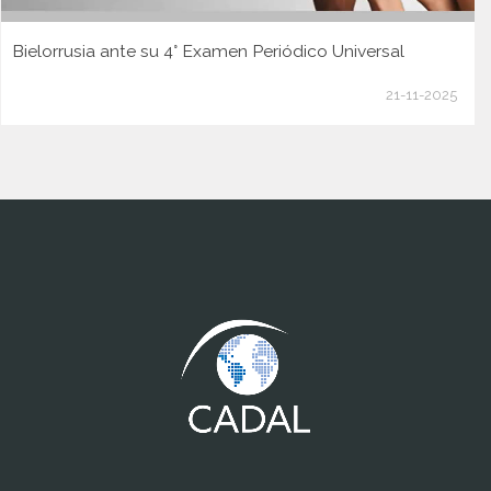
Bielorrusia ante su 4° Examen Periódico Universal
21-11-2025
www.cumcontrol.net