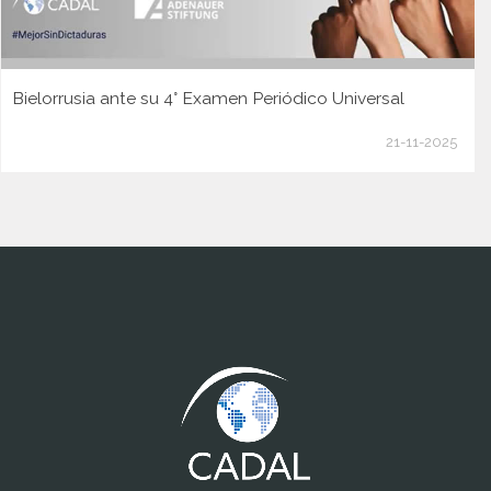
Bielorrusia ante su 4° Examen Periódico Universal
21-11-2025
www.cumcontrol.net