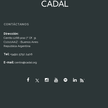
CONTÁCTANOS
Dirección:
Cerrito 1266 piso 7° Of. 31
C1010AAZ - Buenos Aires
República Argentina
Tel:
+54911 5752 2406
E-mail:
centro@cadal.org
"