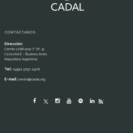
CONTÁCTANOS
Dirección:
Cerrito 1266 piso 7° Of. 31
C1010AAZ - Buenos Aires
República Argentina
Tel:
+54911 5752 2406
E-mail:
centro@cadal.org
"