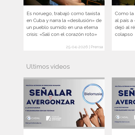
Es noruego, trabajó como taxista
Como la é
en Cuba y narra la «desilusión» de
al país a
un pueblo sumido en una eterna
dejó al r
crisis: «Salí con el corazón roto»
colapso
25-04-2026 | Prensa
Ultimos videos