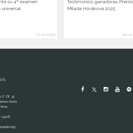
nte su 4º examen
Testimonios ganadoras Premi
 universal
Milada Horáková 2025
17-11-2025
10-11
OS
 7° Of. 31
enos Aires
ntina
2 2406
cadal.org