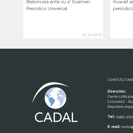
Bielorrusia ante su 4° Examen
Kuwait a
Periódico Universal
periódico
21-11-2025
www.cumcontrol.net
CONTÁCTAN
Dirección:
Cerrito 1266 piso
C1010AAZ - Bu
República Arge
Tel:
+54911 575
E-mail:
centro@