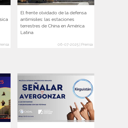
El frente olvidado de la defensa
A 75 años d
sica
antimisiles: las estaciones
Milada Hor
terrestres de China en América
película qu
Latina
lucha
rensa
06-07-2025 | Prensa