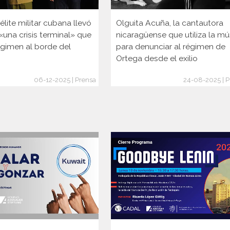
lite militar cubana llevó
Olguita Acuña, la cantautora
 «una crisis terminal» que
nicaragüense que utiliza la mú
égimen al borde del
para denunciar al régimen de
Ortega desde el exilio
06-12-2025 | Prensa
24-08-2025 | P