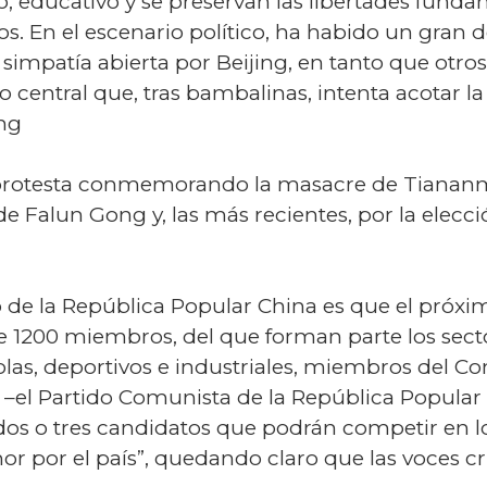
, educativo y se preservan las libertades funda
os. En el escenario político, ha habido un gran 
simpatía abierta por Beijing, en tanto que otro
central que, tras bambalinas, intenta acotar la 
ong
protesta conmemorando la masacre de Tiananm
 de Falun Gong y, las más recientes, por la elec
o de la República Popular China es que el pró
de 1200 miembros, del que forman parte los sec
colas, deportivos e industriales, miembros del Con
–el Partido Comunista de la República Popular 
dos o tres candidatos que podrán competir en lo
 por el país”, quedando claro que las voces cr