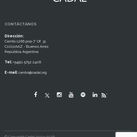
CONTÁCTANOS
Dirección:
Cerrito 1266 piso 7° Of. 31
C1010AAZ - Buenos Aires
República Argentina
Tel:
+54911 5752 2406
E-mail:
centro@cadal.org
"
© Copyright Cadal 2003-2026