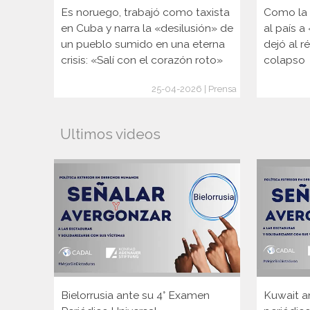
Es noruego, trabajó como taxista
Como la é
en Cuba y narra la «desilusión» de
al país a
un pueblo sumido en una eterna
dejó al r
crisis: «Salí con el corazón roto»
colapso
25-04-2026 | Prensa
Ultimos videos
Bielorrusia ante su 4° Examen
Kuwait a