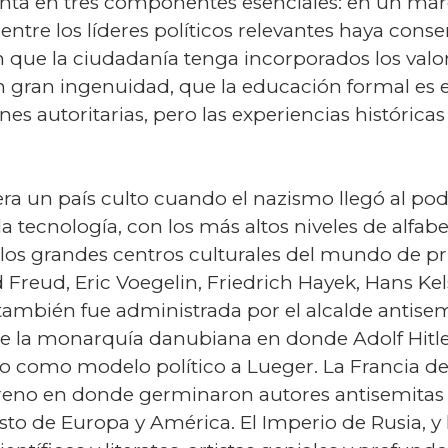
enta en tres componentes esenciales: en un marc
 entre los líderes políticos relevantes haya conse
n que la ciudadanía tenga incorporados los valo
n gran ingenuidad, que la educación formal es e
es autoritarias, pero las experiencias históric
ra un país culto cuando el nazismo llegó al pod
 y la tecnología, con los más altos niveles de alfab
los grandes centros culturales del mundo de princ
 Freud, Eric Voegelin, Friedrich Hayek, Hans Ke
 también fue administrada por el alcalde antise
l de la monarquía danubiana en donde Adolf Hitler
o como modelo político a Lueger. La Francia de 
rreno en donde germinaron autores antisemitas 
esto de Europa y América. El Imperio de Rusia, y