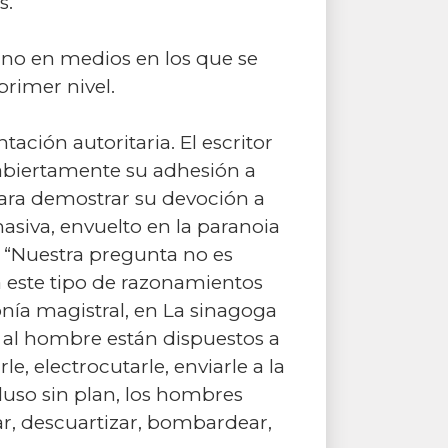
s.
sino en medios en los que se
primer nivel.
ación autoritaria. El escritor
ó abiertamente su adhesión a
para demostrar su devoción a
siva, envuelto en la paranoia
o: “Nuestra pregunta no es
a este tipo de razonamientos
onía magistral, en La sinagoga
iz al hombre están dispuestos a
rle, electrocutarle, enviarle a la
luso sin plan, los hombres
izar, descuartizar, bombardear,