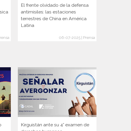
El frente olvidado de la defensa
A 75 años d
sica
antimisiles: las estaciones
Milada Hor
terrestres de China en América
película qu
Latina
lucha
rensa
06-07-2025 | Prensa
o
Kirguistán ante su 4° examen de
Guinea ante