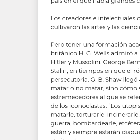
país en el que había grandes cie
Los creadores e intelectuales
cultivaron las artes y las cien
Pero tener una formación acadé
británico H. G. Wells admiró a
Hitler y Mussolini. George Be
Stalin, en tiempos en que el 
persecutoria. G. B. Shaw llegó 
matar o no matar, sino cómo s
estremecedores al que se refer
de los iconoclastas: “Los utop
matarle, torturarle, incinerarle,
guerra, bombardearle, etcéter
están y siempre estarán dispues