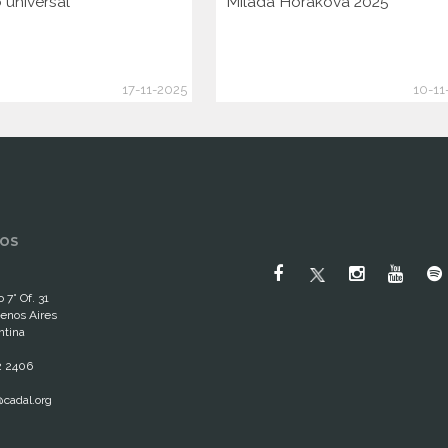
 universal
Milada Horáková 2025
17-11-2025
10-11
OS
 7° Of. 31
enos Aires
ntina
2 2406
cadal.org