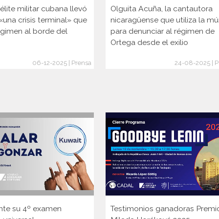
lite militar cubana llevó
Olguita Acuña, la cantautora
 «una crisis terminal» que
nicaragüense que utiliza la mú
égimen al borde del
para denunciar al régimen de
Ortega desde el exilio
06-12-2025 | Prensa
24-08-2025 | P
nte su 4º examen
Testimonios ganadoras Premi