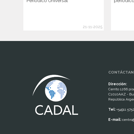
Periódico Universal
periódico
21-11-2025
www.cumcontrol.net
CONTÁCTAN
Dirección:
Cerrito 1266 piso
C1010AAZ - Bu
República Arge
Tel:
+54911 575
E-mail:
centro@