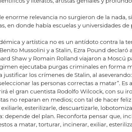
ntíficos y literatos, artistas geniales y profundo
 de enorme relevancia no surgieron de la nada, 
cias, en donde había escuelas y universidades de 
mica y artística no es un antídoto contra la tent
 Benito Mussolini y a Stalin, Ezra Pound declar
rnard Shaw y Romain Rolland viajaron a Moscú 
régimen ejecutaba purgas criminales en forma ma
a justificar los crímenes de Stalin, al aseverand
eleccionar las personas correctas a matar”. Es 
irá el gran cuentista Rodolfo Wilcock, con su ir
istas no reparan en medios; con tal de hacer fel
 exiliarle, esterilizarle, descuartizarle, lobotomiza
a: depende del plan. Reconforta pensar que, inc
tos a matar, torturar, incinerar, exiliar, esteril