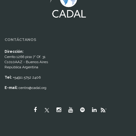
CONTÁCTANOS
Dirección:
Cerrito 1266 piso 7° Of. 31
C1010AAZ - Buenos Aires
República Argentina
Tel:
+54911 5752 2406
E-mail:
centro@cadal.org
"