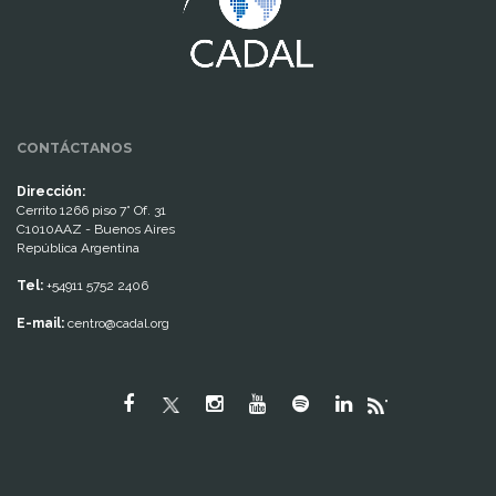
CONTÁCTANOS
Dirección:
Cerrito 1266 piso 7° Of. 31
C1010AAZ - Buenos Aires
República Argentina
Tel:
+54911 5752 2406
E-mail:
centro@cadal.org
"