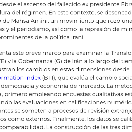
 desde el ascenso del fallecido ex presidente E
ra del régimen. En este contexto, se desencade
nato de Mahsa Amini, un movimiento que rozó una
es y el periodismo, así como la represión de mino
rominentes de la política iraní.
nta este breve marco para examinar la Transform
 y la Gobernanza (G) de Irán a lo largo del tie
ilustran los cambios en estas dimensiones desde 
ormation Index
(BTI), que evalúa el cambio socia
 la democracia y economía de mercado. La metodo
ta, primero empleando encuestas cualitativas es
ando las evaluaciones en calificaciones numéric
antes se someten a procesos de revisión extranjer
rnos como externos. Finalmente, los datos se ca
r comparabilidad. La construcción de las tres di