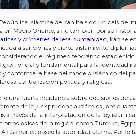
la República Islámica de Irán ha sido un país de i
ica en Medio Oriente, sino también por su histo
máticas y crímenes de lesa humanidad
, Irán se 
tida a sanciones y cierto aislamiento diplomáti
nsiderando el régimen teocrático establecido a
ligión oficial y fundamental para la identidad ira
s y conforma la base del modelo islámico del país
rosa centralización política y religiosa.
ne una fuerte incidencia sobre decisiones de car
erente de la jurisprudencia islámica,
por cuanto
 a través de la interpretación de la ley islámic
en otros países de la región, como Turquía, Egipto
 Alí Jamenei, posee la autoridad última. Por lo 