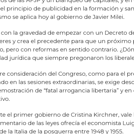
dos de las AFJP y un blanqueo de capitales, y en
l principio de publicidad en la formación y sanc
ismo se aplica hoy al gobierno de Javier Milei.
o con la gravedad de empezar con un Decreto d
eres y crea el precedente para que un próximo 
so, pero con reformas en sentido contrario. ¿Dó
dad jurídica que siempre pregonaron los liberal
re consideración del Congreso, como para el pr
ado en las sesiones extraordinarias, se exige des
ostración de “fatal arrogancia libertaria” y en 
ivo.
te el primer gobierno de Cristina Kirchner, vale
mentario de las leyes ofrecía el economista Luig
de la Italia de la posguerra entre 1948 y 1955.