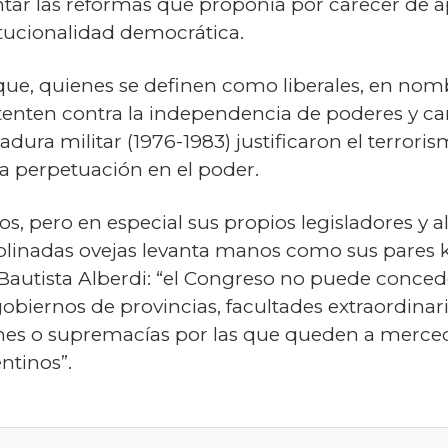
tar las reformas que proponía por carecer de ap
titucionalidad democrática.
ue, quienes se definen como liberales, en nomb
enten contra la independencia de poderes y ca
dura militar (1976-1983) justificaron el terrori
a perpetuación en el poder.
ios, pero en especial sus propios legisladores y a
iplinadas ovejas levanta manos como sus pares k
Bautista Alberdi: “el Congreso no puede conceder
 gobiernos de provincias, facultades extraordinar
iones o supremacías por las que queden a merce
ntinos”.