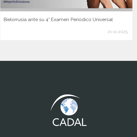
Bielorrusia ante su 4° Examen Periódico Universal
21-11-2025
www.cumcontrol.net