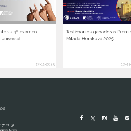
nte su 4º examen
Testimonios ganadoras Premi
 universal
Milada Horáková 2025
17-11-2025
10-11
OS
 7° Of. 31
enos Aires