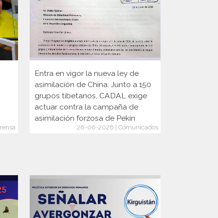
Entra en vigor la nueva ley de
Participaci
asimilación de China: Junto a 150
Internacion
grupos tibetanos, CADAL exige
actuar contra la campaña de
asimilación forzosa de Pekín
rensa
26-06-2026 | Comunicados