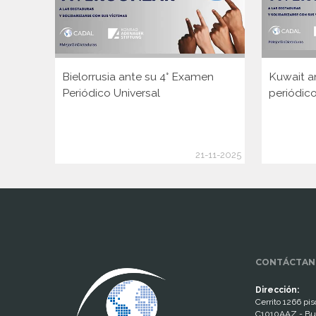
Bielorrusia ante su 4° Examen
Kuwait a
Periódico Universal
periódico
21-11-2025
www.cumcontrol.net
CONTÁCTAN
Dirección:
Cerrito 1266 piso
C1010AAZ - Bu