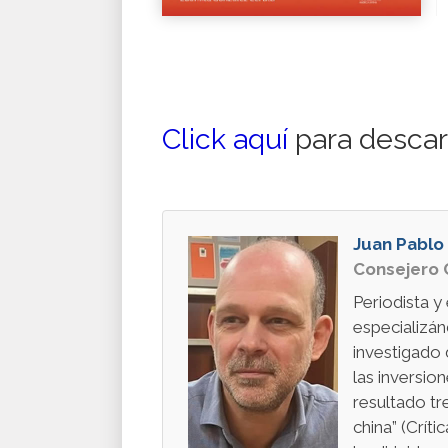
Click aquí
para descar
Juan Pablo
Consejero 
Periodista y
especializán
investigado
las inversio
resultado tr
china” (Críti