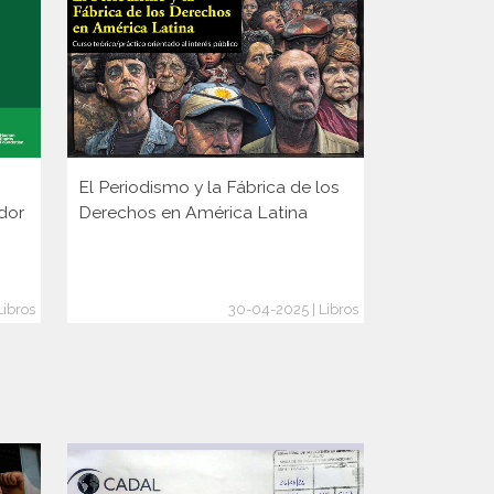
El Periodismo y la Fábrica de los
Mejor no me
ador
Derechos en América Latina
transición 
Libros
30-04-2025 | Libros