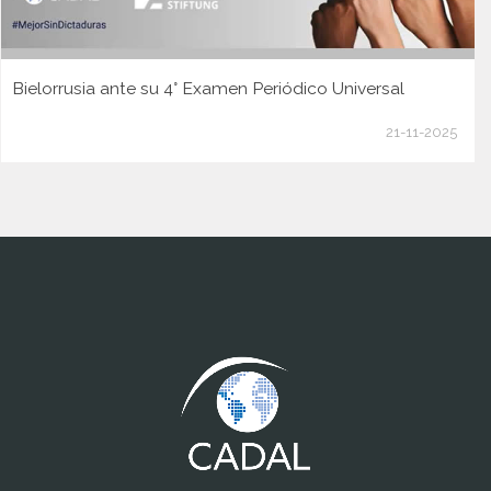
Bielorrusia ante su 4° Examen Periódico Universal
21-11-2025
www.cumcontrol.net