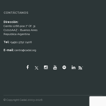
CONTÁCTANOS
Dirección:
Cerrito 1266 piso 7° Of. 31
C1010AAZ - Buenos Aires
República Argentina
Tel:
+54911 5752 2406
E-mail:
centro@cadal.org
"
© Copyright Cadal 2003-2026