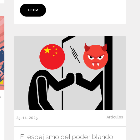
LEER
s
Artículos
25-11-2025
El espejismo del poder blando