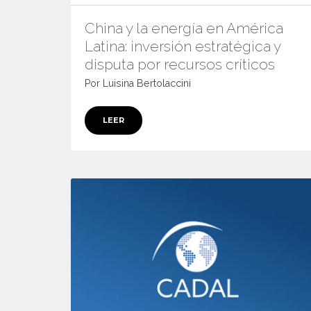
China y la energía en América
Latina: inversión estratégica y
disputa por recursos críticos
Por Luisina Bertolaccini
LEER