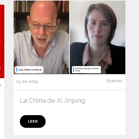
Eventos
23-10-2025
s
La China de Xi Jinping
LEER