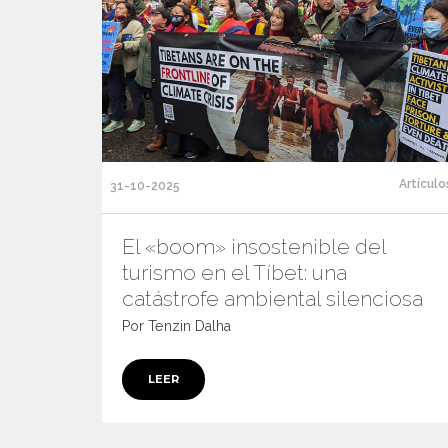
Artículo
31-10-2025
El «boom» insostenible del
turismo en el Tíbet: una
catástrofe ambiental silenciosa
Por Tenzin Dalha
LEER