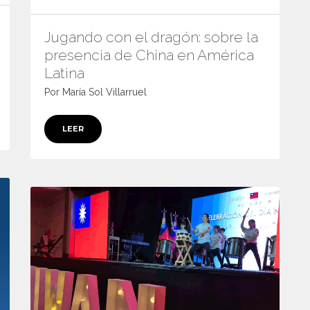
Jugando con el dragón: sobre la
presencia de China en América
Latina
Por María Sol Villarruel
LEER