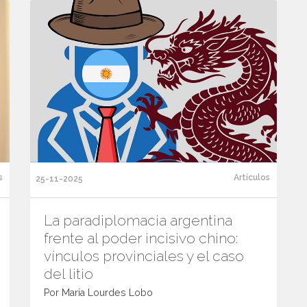
s
Artículos
25-11-2025
La paradiplomacia argentina
frente al poder incisivo chino:
vínculos provinciales y el caso
del litio
Por María Lourdes Lobo