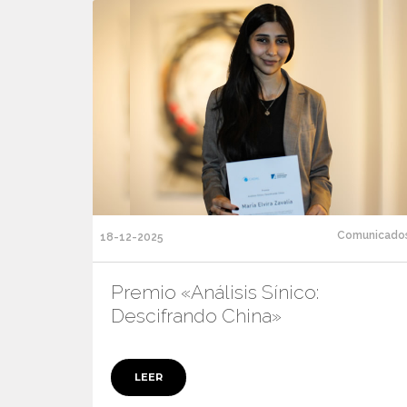
Comunicado
18-12-2025
Premio «Análisis Sínico:
Descifrando China»
LEER