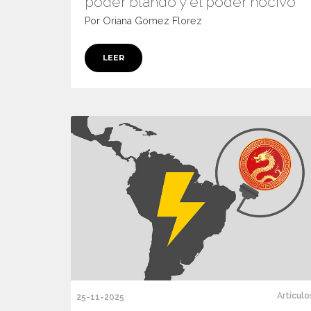
poder blando y el poder nocivo
Por Oriana Gomez Florez
LEER
Artículo
25-11-2025