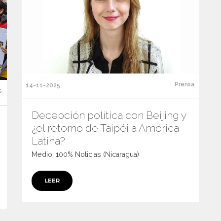
Prensa
14-11-2025
s
Decepción política con Beijing y
¿el retorno de Taipéi a América
Latina?
Medio: 100% Noticias (Nicaragua)
LEER