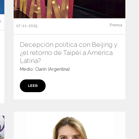
s
Prensa
17-11-2025
Decepción política con Beijing y
¿el retorno de Taipéi a América
Latina?
Medio: Clarín (Argentina)
LEER