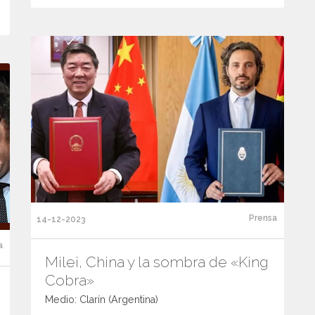
Prensa
14-12-2023
a
Milei, China y la sombra de «King
Cobra»
Medio: Clarín (Argentina)