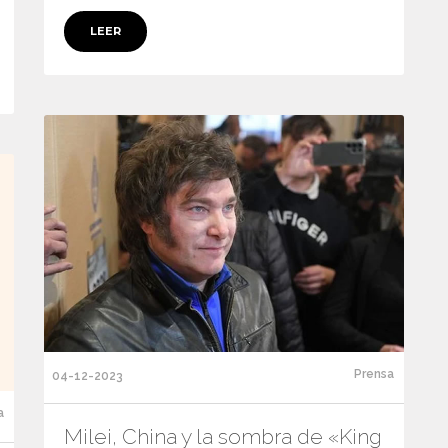
LEER
Prensa
04-12-2023
a
Milei, China y la sombra de «King