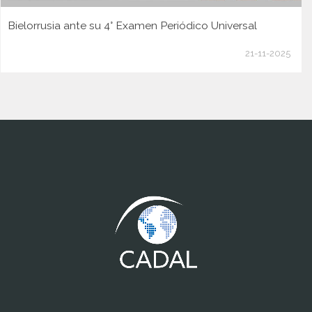
Bielorrusia ante su 4° Examen Periódico Universal
21-11-2025
www.cumcontrol.net