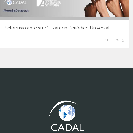
Bielorrusia ante su 4° Examen Periódico Universal
21-11-2025
www.cumcontrol.net