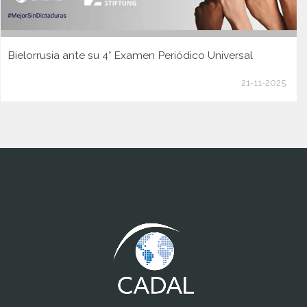
Bielorrusia ante su 4° Examen Periódico Universal
21-11-2025
www.cumcontrol.net