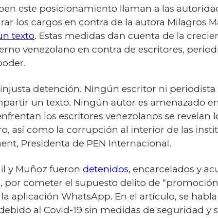
ben este posicionamiento llaman a las autorida
irar los cargos en contra de la autora Milagros 
un texto
. Estas medidas dan cuenta de la crecie
erno venezolano en contra de escritores, period
poder.
njusta detención. Ningún escritor ni periodista
mpartir un texto. Ningún autor es amenazado e
enfrentan los escritores venezolanos se revela
, así como la corrupción al interior de las ins
ement, Presidenta de PEN Internacional.
Gil y Muñoz fueron
detenidos
, encarcelados y ac
, por cometer el supuesto delito de “promoción e
 la aplicación WhatsApp. En el artículo, se habla
a debido al Covid-19 sin medidas de seguridad y 