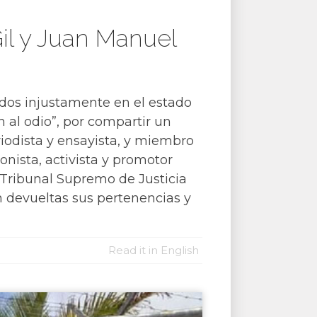
il y Juan Manuel
ados injustamente en el estado
n al odio”, por compartir un
riodista y ensayista, y miembro
nista, activista y promotor
 Tribunal Supremo de Justicia
n devueltas sus pertenencias y
Read it in English