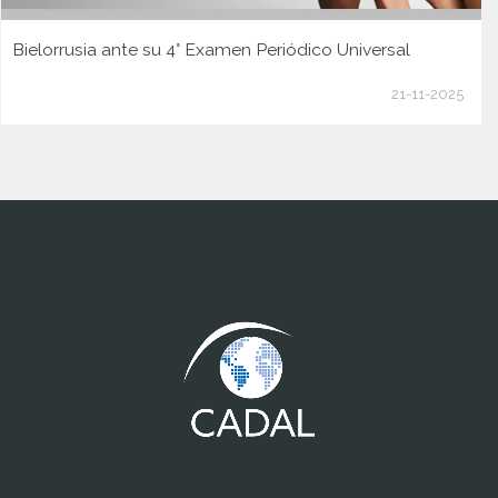
Bielorrusia ante su 4° Examen Periódico Universal
21-11-2025
www.cumcontrol.net