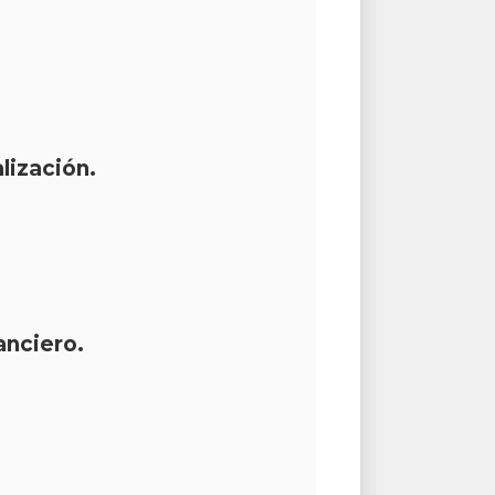
lización.
anciero.