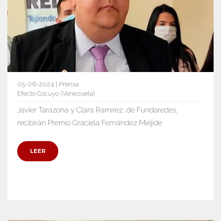
05-06-2024 | Prensa
Efecto Cocuyo (Venezuela)
Javier Tarazona y Clara Ramírez, de Fundaredes,
recibirán Premio Graciela Fernández Meijide
LEER