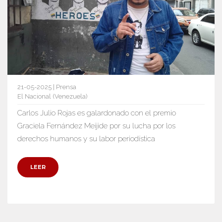
21-05-2025 | Prensa
El Nacional (Venezuela)
Carlos Julio Rojas es galardonado con el premio
Graciela Fernández Meijide por su lucha por los
derechos humanos y su labor periodística
LEER