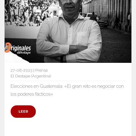
27-08-2023 | Prensa
El Destape (Argentina)
Elecciones en Guatemala: «El gran reto es negociar con
los poderes fácticos»
LEER