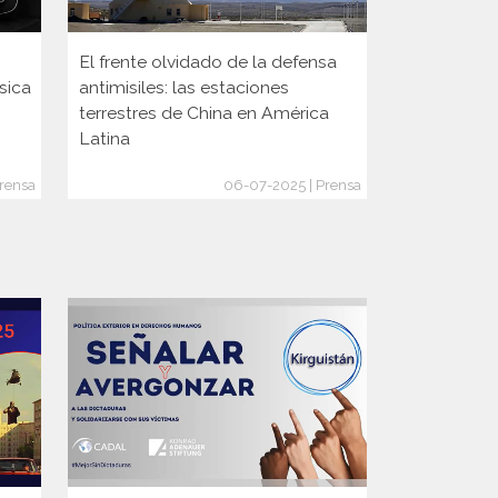
El frente olvidado de la defensa
A 75 años d
sica
antimisiles: las estaciones
Milada Hor
terrestres de China en América
película qu
Latina
lucha
rensa
06-07-2025 | Prensa