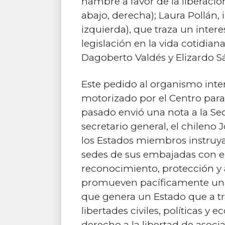
hambre a favor de la liberació
abajo, derecha); Laura Pollán, 
izquierda), que traza un inter
legislación en la vida cotidia
Dagoberto Valdés y Elizardo Sán
Este pedido al organismo inte
motorizado por el Centro para 
pasado envió una nota a la Sec
secretario general, el chilen
los Estados miembros instruy
sedes de sus embajadas con el
reconocimiento, protección y 
promueven pacíficamente una a
que genera un Estado que a tra
libertades civiles, políticas y
derecho a la libertad de asoci