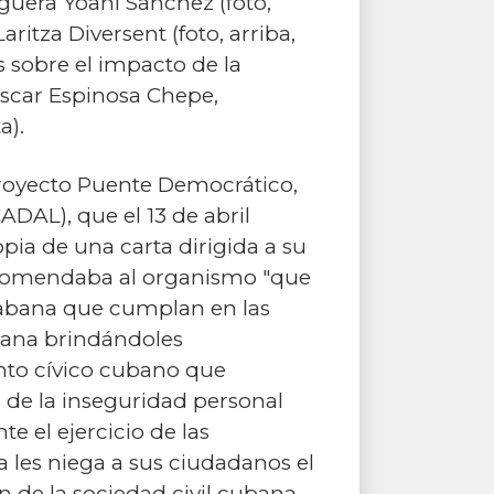
oguera Yoani Sánchez (foto,
ritza Diversent (foto, arriba,
s sobre el impacto de la
Oscar Espinosa Chepe,
a).
 Proyecto Puente Democrático,
ADAL), que el 13 de abril
pia de una carta dirigida a su
 recomendaba al organismo "que
Habana que cumplan en las
icana brindándoles
ento cívico cubano que
 de la inseguridad personal
 el ejercicio de las
ba les niega a sus ciudadanos el
n de la sociedad civil cubana