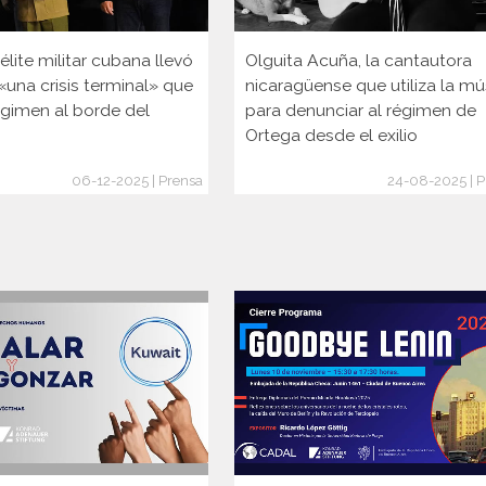
lite militar cubana llevó
Olguita Acuña, la cantautora
 «una crisis terminal» que
nicaragüense que utiliza la mú
égimen al borde del
para denunciar al régimen de
Ortega desde el exilio
06-12-2025 | Prensa
24-08-2025 | P