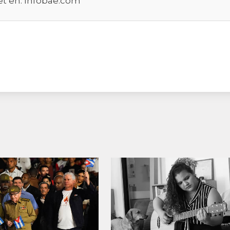
et en:
Infobae.com