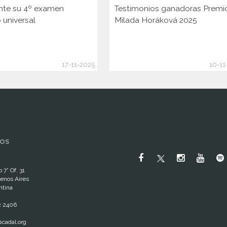
nte su 4º examen
Testimonios ganadoras Premi
 universal
Milada Horáková 2025
17-11-2025
10-11
OS
 7° Of. 31
enos Aires
ntina
2 2406
cadal.org