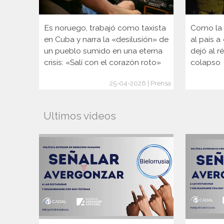
Es noruego, trabajó como taxista
Como la é
en Cuba y narra la «desilusión» de
al país a
un pueblo sumido en una eterna
dejó al r
crisis: «Salí con el corazón roto»
colapso
25-04-2026 | Prensa
Ultimos videos