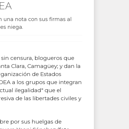
OEA
on una nota con sus firmas al
es niega.
ar sin censura, blogueros que
anta Clara, Camagüey; y dan la
rganización de Estados
OEA a los grupos que integran
tual ilegalidad" que el
va de las libertades civiles y
lebre por sus huelgas de