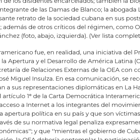
n de los disidentes encarcelados; también la bl
integrante de las Damas de Blanco; la abogada La
esante retrato de la sociedad cubana en sus post
na; además de otros críticos del régimen, como 
chez (foto, abajo, izquierda). (Ver lista complet
ramericano fue, en realidad, una iniciativa del
la Apertura y el Desarrollo de América Latina (C
retaría de Relaciones Externas de la OEA con co
o José Miguel Insulza. En esa comunicación, se
an a sus representaciones diplomáticas en La 
 artículo 1° de la Carta Democrática Interamer
acceso a Internet a los integrantes del movimi
pertura política en su país y que son víctimas
vés de su normativa legal penaliza expresamente
 económicas''; y que ''mientras el gobierno de Cu
ación, la OEA debería contemplar la participació