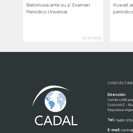
Bielorrusia ante su 4° Examen
Kuwait a
Periódico Universal
periódico
21-11-2025
www.cumcontrol.net
CONTÁCTAN
Dirección:
Cerrito 1266 piso
C1010AAZ - Bu
República Arge
Tel:
+54911 575
E-mail:
centro@