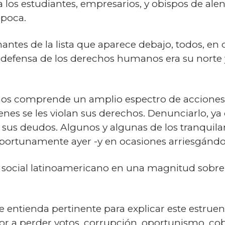
a los estudiantes, empresarios, y obispos de ale
época.
antes de la lista que aparece debajo, todos, e
la defensa de los derechos humanos era su norte 
s comprende un amplio espectro de acciones. 
nes se les violan sus derechos. Denunciarlo, ya c
de sus deudos. Algunos y algunas de los tranqu
oportunamente ayer -y en ocasiones arriesgándos
o social latinoamericano en una magnitud sobre la
entienda pertinente para explicar este estruend
r a perder votos, corrupción, oportunismo, co