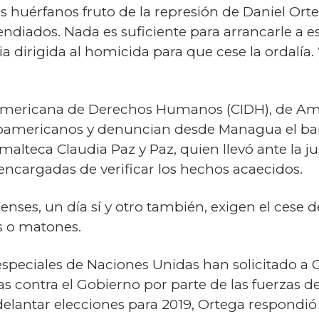
os huérfanos fruto de la represión de Daniel Ort
ndiados. Nada es suficiente para arrancarle a e
a dirigida al homicida para que cese la ordalía
americana de Derechos Humanos (CIDH), de Amnis
troamericanos y denuncian desde Managua el ba
emalteca Claudia Paz y Paz, quien llevó ante la ju
encargadas de verificar los hechos acaecidos.
enses, un día sí y otro también, exigen el cese 
s o matones.
 especiales de Naciones Unidas han solicitado a O
as contra el Gobierno por parte de las fuerzas d
delantar elecciones para 2019, Ortega respondi