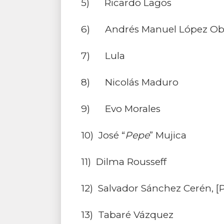
5) Ricardo Lagos
6) Andrés Manuel López Ob
7) Lula
8) Nicolás Maduro
9) Evo Morales
10) José “
Pepe
” Mujica
11) Dilma Rousseff
12) Salvador Sánchez Cerén, [
13) Tabaré Vázquez