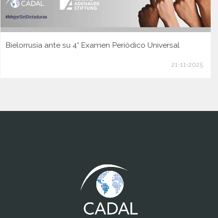
Bielorrusia ante su 4° Examen Periódico Universal
21-11-2025
www.cumcontrol.net