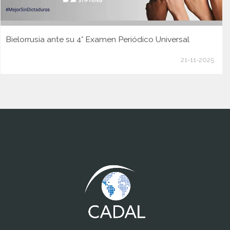
Bielorrusia ante su 4° Examen Periódico Universal
21-11-2025
www.cumcontrol.net